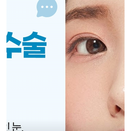
자
눈
성
형
눈
재
수
술
상
안
검