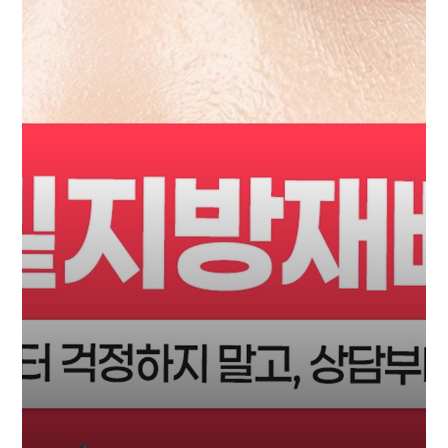
수
술
후
기
·
전
후
사
진
로
회
그
원
인
가