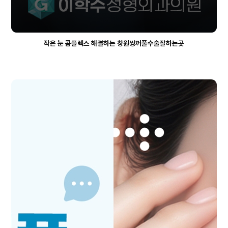
작은 눈 콤플렉스 해결하는 창원쌍꺼풀수술잘하는곳