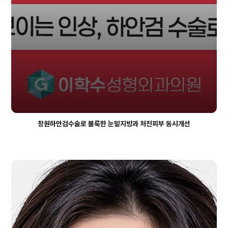
창원하안검수술로 불룩한 눈밑지방과 처진피부 동시개선