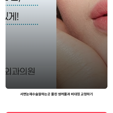
(눈
위
주
름)
하
안
검
(눈
아
래
서면눈재수술잘하는곳 풀린 쌍꺼풀과 비대칭 교정하기
주
름)