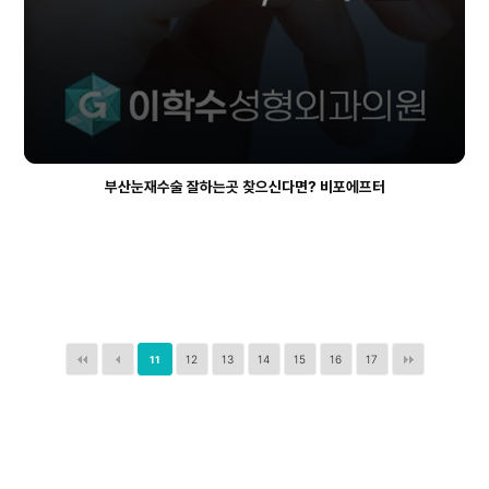
부산눈재수술 잘하는곳 찾으신다면? 비포에프터
12
13
14
15
16
17
11