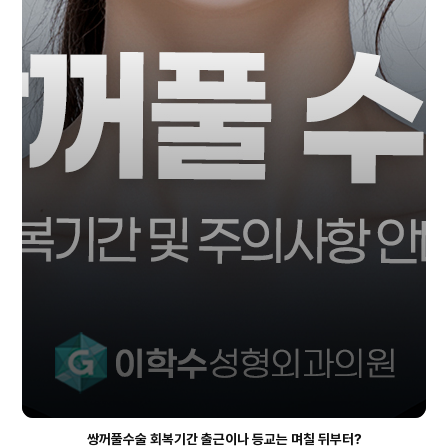
쌍꺼풀수술 회복기간 출근이나 등교는 며칠 뒤부터?