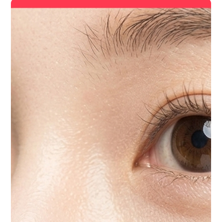
눈
밑
지
방
재
배
치
실
리
프
팅