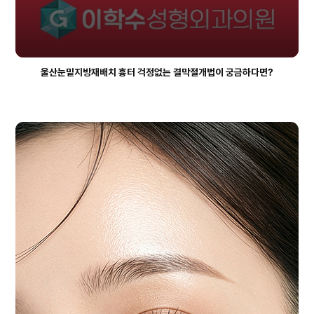
입
울산눈밑지방재배치 흉터 걱정없는 결막절개법이 궁금하다면?
051-
817-
1004
kakaotalk