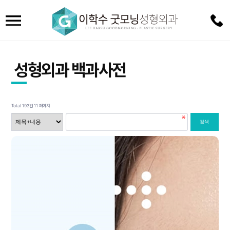
병
성형외과 백과사전
원
소
Total 193건
11 페이지
개
눈
성
형
남