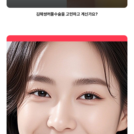
김해쌍꺼풀수술을 고민하고 계신가요?